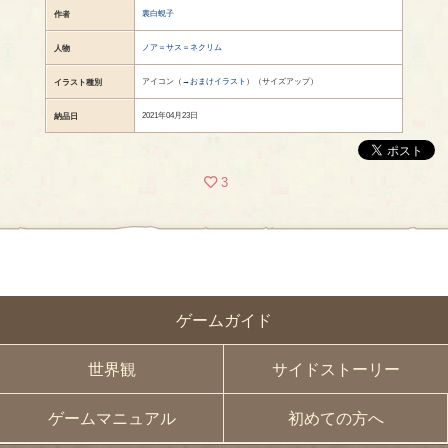
裏白蜆子
作者
ノア＝サス＝ネクリム
人物
アイコン（
→おまけイラスト
）（サイズアップ）
イラスト種別
2021年04月23日
納品日
3
ゲームガイド
世界観
サイドストーリー
ゲームマニュアル
初めての方へ