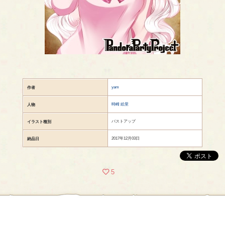
yam
作者
時崎 絵里
人物
バストアップ
イラスト種別
2017年12月03日
納品日
5