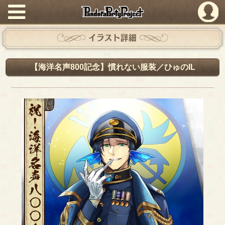
PandoraPartyProject
イラスト詳細
【海洋名声800記念】慣れない服装／ひゅのIL