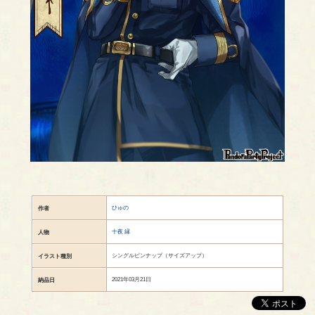
ひゅの
作者
十夜 縁
人物
シングルピンナップ（サイズアップ）
イラスト種別
2021年03月21日
納品日