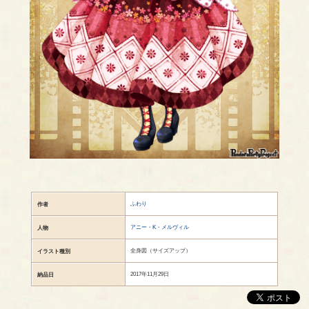
ふわり
作者
アニー・K・メルヴィル
人物
全身図（サイズアップ）
イラスト種別
2017年11月29日
納品日