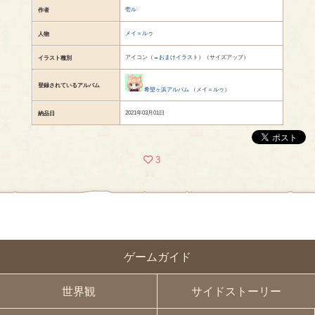
壱ル
作者
メイ＝ルゥ
人物
アイコン（
→おまけイラスト
）（サイズアップ）
イラスト種別
登録されているアルバム
希望ヶ浜アルバム
（
メイ＝ルゥ
）
2021年03月01日
納品日
3
ゲームガイド
世界観
サイドストーリー