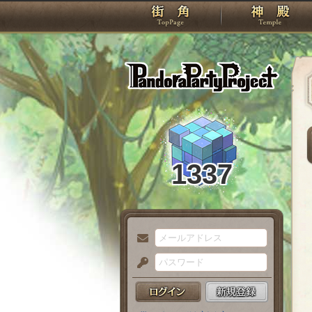
TOP
Pando
1337
メ
ー
パ
ル
ス