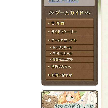
※ ID/パスワードを忘れた方
ア
ワ
ド
ー
レ
ド
ゲームガイド
ス
世界観
サイドストーリー
ゲームマニュアル
シナリオルール
アトリエルール
戦闘マニュアル
初めての方へ
お問い合わせ