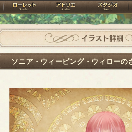
神殿
ローレット
アトリエ
raPartyProject
イラスト詳細
ソニア・ウィーピング・ウィローの