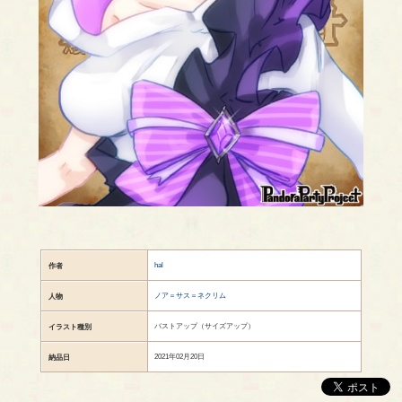
hal
作者
ノア＝サス＝ネクリム
人物
バストアップ（サイズアップ）
イラスト種別
2021年02月20日
納品日