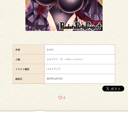
ななの
作者
メルトアイ・ザ・ベルベットムーン
人物
バストアップ
イラスト種別
2017年11月17日
納品日
4