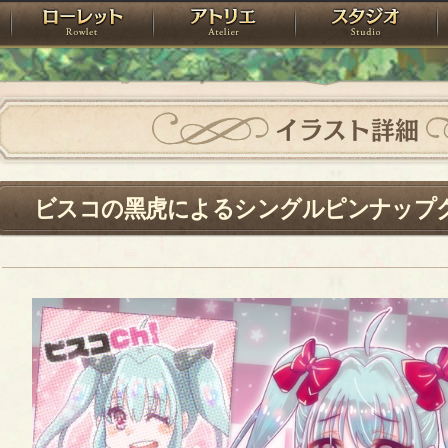
神殿
ローレット
アトリエ
raPartyProject
イラスト詳細
ビスコの黑虎によるシングルピンナップク