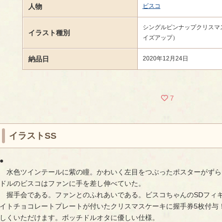
人物
ビスコ
シングルピンナップクリスマス
イラスト種別
イズアップ）
納品日
2020年12月24日
7
イラストSS
●
水色ツインテールに紫の瞳。かわいく左目をつぶったポスターがずら
ドルのビスコはファンに手を差し伸べていた。
握手会である。ファンとのふれあいである。ビスコちゃんのSDフィ
イトチョコレートプレートが付いたクリスマスケーキに握手券5枚付与
しくいただけます。ボッチドルオタに優しい仕様。