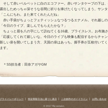
そして赤いベルベットに白のエコファー。赤いサンタケープの下は、
露出しためっちゃ深そうな谷間に祈りを捧げたくなってしまう。サンタ
「こんにちわ。また来てくれたんだね」
赤い手袋がちょっとフェティッシュなつるつるエナメル。それ越しの
「今日のライブ、楽しんでもらえたかな？」
ちょっと眉を八の字にして訪ねてくる16歳、プライスレス。お布施
「応援してくれて嬉しいな。今日のライブも映像も配信するからチャン
新しい扉を開いてしまう方、天国の扉はあっち。握手券が五枚付いてく
ます。
＊SS担当者：田奈アガサGM
プライバシーポリシー
特定商取引法に基づく表示
二次創作のガイドライン
お問い合わせ
© 2017 Re:version.