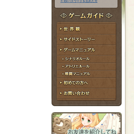
※ ID/パスワードを忘れた方
ア
ワ
ド
ー
レ
ド
ゲームガイド
ス
世界観
サイドストーリー
ゲームマニュアル
シナリオルール
アトリエルール
戦闘マニュアル
初めての方へ
お問い合わせ