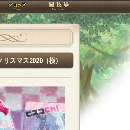
スタジオ
ショップ
闘技場
リスマス2020（横）