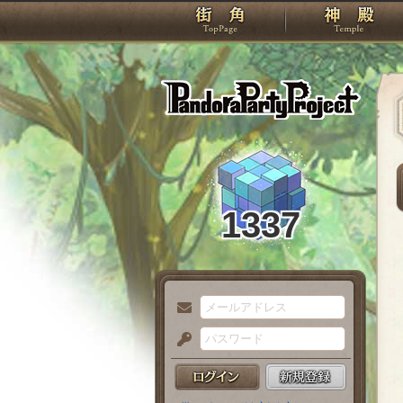
TOP
Pando
1337
メ
ー
パ
ル
ス