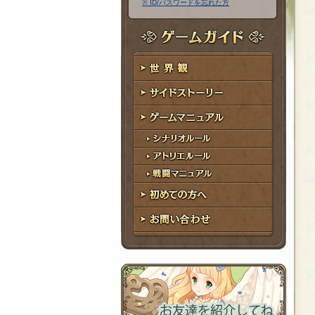
※ ID/パスワードを忘れた方
ア
ワ
ド
ー
レ
ド
ゲームガイド
ス
世界観
サイドストーリー
ゲームマニュアル
シナリオルール
アトリエルール
戦闘マニュアル
初めての方へ
お問い合わせ