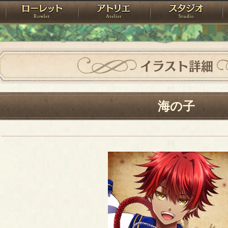
神殿
ローレット
アトリエ
raPartyProject
イラスト詳細
海の子