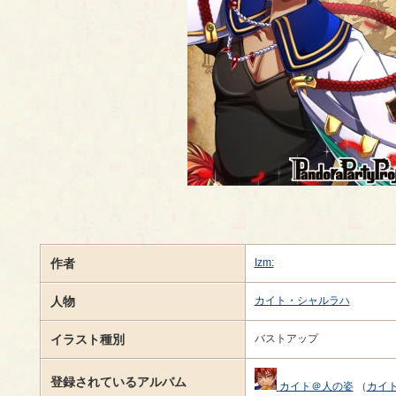
作者
Izm:
人物
カイト・シャルラハ
イラスト種別
バストアップ
登録されているアルバム
カイト＠人の姿
（
カイ