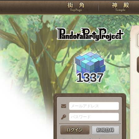
TOP
Pando
1337
メ
ー
パ
ル
ス