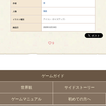
彁
作者
飛燕
人物
アイコン（サイズアップ）
イラスト種別
2020年10月24日
納品日
9
ゲームガイド
世界観
サイドストーリー
ゲームマニュアル
初めての方へ