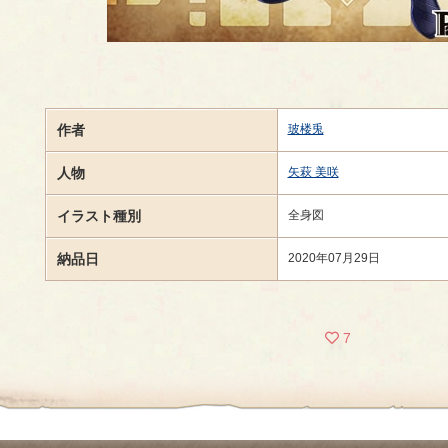
作者
玻楼兎
人物
矢萩 美咲
イラスト種別
全身図
納品日
2020年07月29日
7