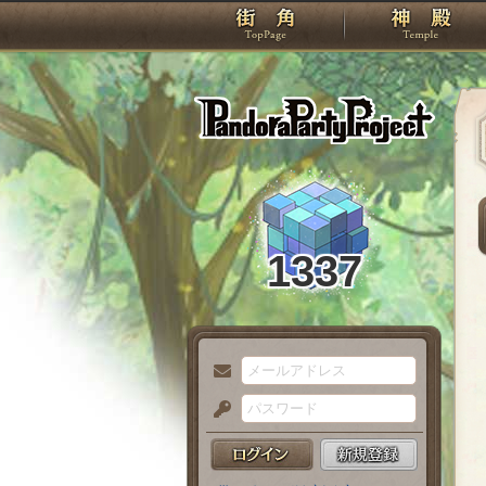
TOP
Pando
1337
メ
ー
パ
ル
ス