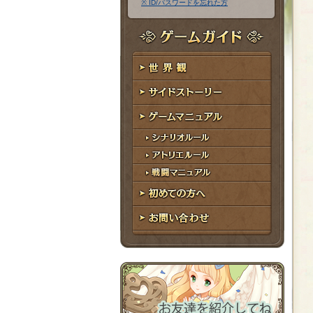
※ ID/パスワードを忘れた方
ア
ワ
ド
ー
レ
ド
ゲームガイド
ス
世界観
サイドストーリー
ゲームマニュアル
シナリオルール
アトリエルール
戦闘マニュアル
初めての方へ
お問い合わせ