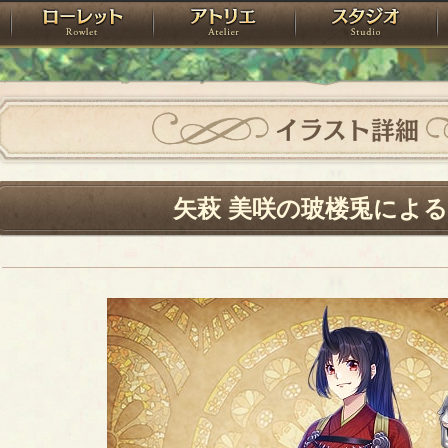
神殿
ローレット
アトリエ
raPartyProject
イラスト詳細
矢萩 美咲の玻楼兎によ