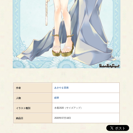
あきやま菜摘
作者
鏡華
人物
水着2020（サイズアップ）
イラスト種別
2020年07月18日
納品日