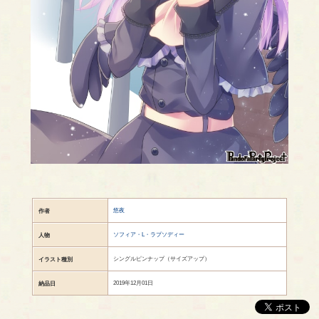
悠夜
作者
ソフィア・L・ラプソディー
人物
シングルピンナップ（サイズアップ）
イラスト種別
2019年12月01日
納品日