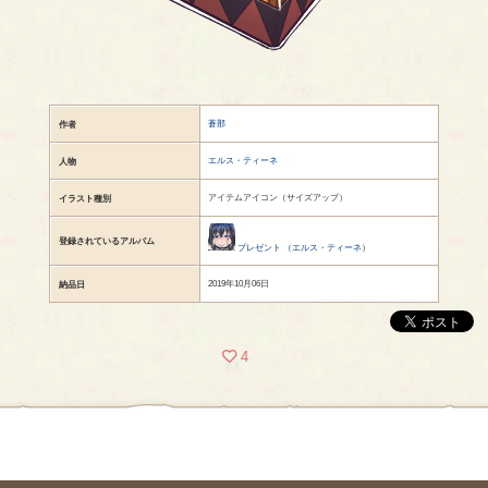
蒼那
作者
エルス・ティーネ
人物
アイテムアイコン（サイズアップ）
イラスト種別
登録されているアルバム
プレゼント
（
エルス・ティーネ
）
2019年10月06日
納品日
4