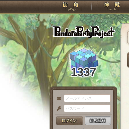
TOP
Pando
1337
メ
ー
パ
ル
ス