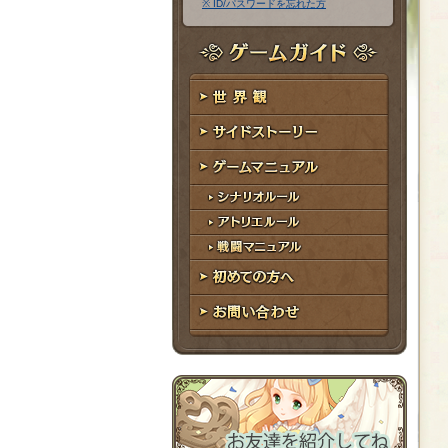
※ ID/パスワードを忘れた方
ア
ワ
ド
ー
レ
ド
ゲームガイド
ス
世界観
サイドストーリー
ゲームマニュアル
シナリオルール
アトリエルール
戦闘マニュアル
初めての方へ
お問い合わせ