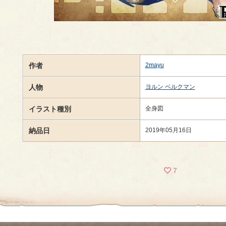
作者
2mayu
人物
ヨルン ベルクマン
イラスト種別
全身図
納品日
2019年05月16日
7