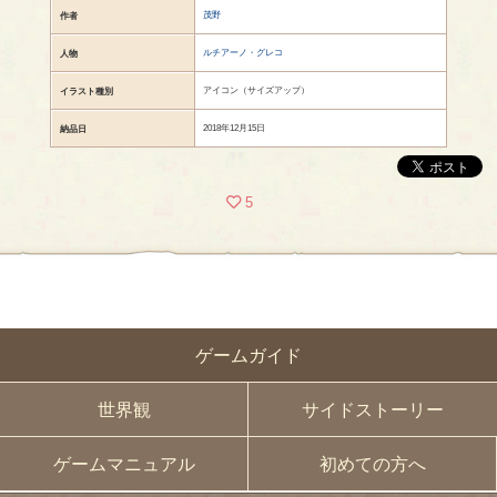
茂野
作者
ルチアーノ・グレコ
人物
アイコン（サイズアップ）
イラスト種別
2018年12月15日
納品日
5
ゲームガイド
世界観
サイドストーリー
ゲームマニュアル
初めての方へ