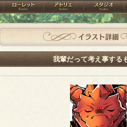
神殿
ローレット
アトリエ
raPartyProject
イラスト詳細
我輩だって考え事する