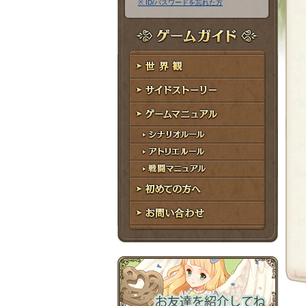
※ ID/パスワードを忘れた方
ア
ワ
ド
ー
レ
ド
ゲームガイド
ス
世界観
サイドストーリー
ゲームマニュアル
シナリオルール
アトリエルール
戦闘マニュアル
初めての方へ
お問い合わせ