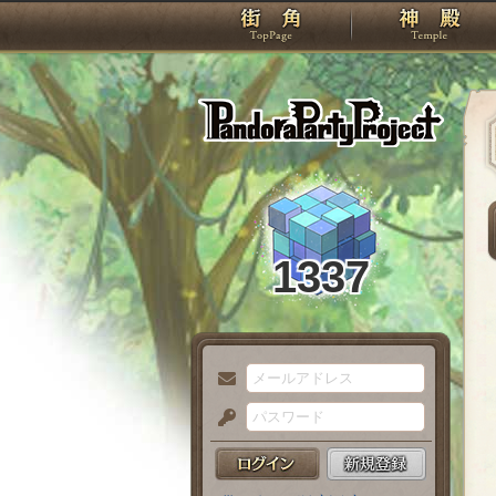
TOP
Pando
1337
メ
ー
パ
ル
ス