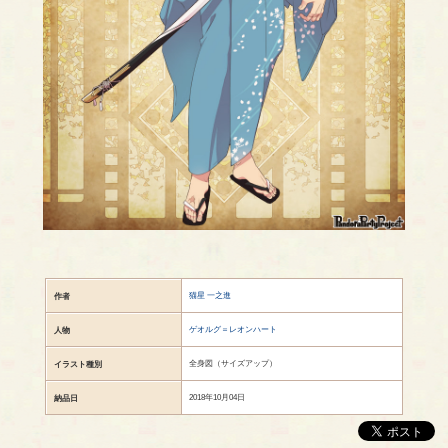
猫星 一之進
作者
ゲオルグ＝レオンハート
人物
全身図（サイズアップ）
イラスト種別
2018年10月04日
納品日