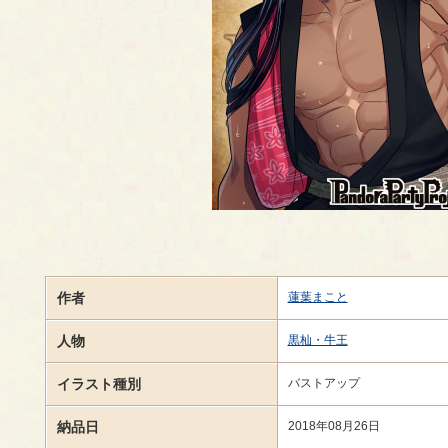
作者
蓮葉まこと
人物
黒杣・牛王
イラスト種別
バストアップ
納品日
2018年08月26日