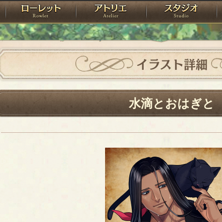
神殿
ローレット
アトリエ
raPartyProject
イラスト詳細
水滴とおはぎと