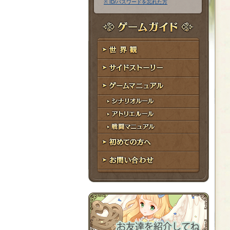
※ ID/パスワードを忘れた方
ア
ワ
ド
ー
レ
ド
ゲームガイド
ス
世界観
サイドストーリー
ゲームマニュアル
シナリオルール
アトリエルール
戦闘マニュアル
初めての方へ
お問い合わせ