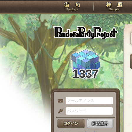
TOP
Pando
1337
メ
ー
パ
ル
ス