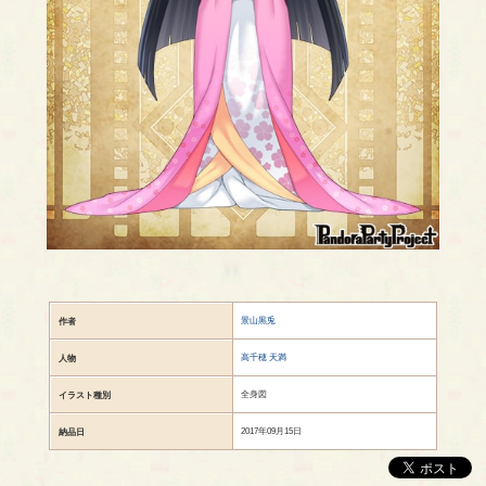
景山黒兎
作者
高千穂 天満
人物
全身図
イラスト種別
2017年09月15日
納品日