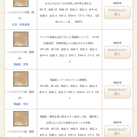
0個所有
を与え引き合う力を利用し命中率を高める。
AP-75、物攻-15、神攻-15、防技-4、抵抗-4、命中+8、
7500GOLDで
ハイクオリティ武器（両
購入
回避-4、反応-4、EXF-2、EXA+4、CT+3、FB-3、【追
手）
加スロット1】、【両手】
紅雷・収束放電
マリアが異能を込めて作った電磁凱シリーズ。 その安
0個所有
定量産型。 防御性能よりも動きやすさを重視。
HP+125、AP-125、物攻-5、神攻-5、防技-3、抵抗-3、
5000GOLDで
ハイクオリティ鎧（重防
購入
命中+4、回避-3、反応-3、EXF-2、EXA+3、CT+2、FB
具）
-2
電磁凱・雷電
電磁凱シリーズのバランス調整型。
0個所有
HP+250、AP-125、物攻-5、神攻-5、防技-3、抵抗+6、
5000GOLDで
ハイクオリティ鎧（重防
命中-3、回避-3、反応-3、EXF-2、EXA+3、CT+2、FB-
購入
具）
2
電磁凱・雷光
電磁鎧・瞬迅を更に動きやすく改良した鎧。 重防具と
0個所有
は思えないほどの速度を出すことが可能。
HP+225、AP-125、物攻-5、神攻-5、防技-3、抵抗-3、
5000GOLDで
ハイクオリティ鎧（重防
購入
命中-3、回避-3、反応-3、EXF+3、EXA+3、CT+2、FB