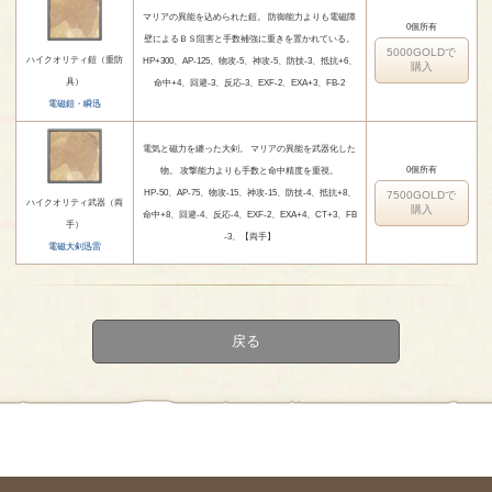
マリアの異能を込められた鎧。 防御能力よりも電磁障
0個所有
壁によるＢＳ阻害と手数補強に重きを置かれている。
5000GOLDで
ハイクオリティ鎧（重防
HP+300、AP-125、物攻-5、神攻-5、防技-3、抵抗+6、
購入
具）
命中+4、回避-3、反応-3、EXF-2、EXA+3、FB-2
電磁鎧・瞬迅
電気と磁力を纏った大剣。 マリアの異能を武器化した
0個所有
物。 攻撃能力よりも手数と命中精度を重視。
HP-50、AP-75、物攻-15、神攻-15、防技-4、抵抗+8、
7500GOLDで
ハイクオリティ武器（両
購入
命中+8、回避-4、反応-4、EXF-2、EXA+4、CT+3、FB
手）
-3、【両手】
電磁大剣迅雷
戻る