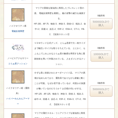
マリアの異能を疑似的に再現したブレスレット型の
盾。 電磁反発障壁を展開し、敵の攻撃の威力を減衰す
0個所有
る。
5000GOLDで
HP-150、AP-75、物攻-5、神攻-5、防技+2、抵抗-2、命
購入
ハイクオリティ盾
中+2、回避-4、反応-2、EXF-2、EXA+2、CT+1、FB-
電磁反発障壁
2、【追加スロット1】
ＶＤＭランド公式グッズ。 とらぁ君原寸大～枕サイズ
0個所有
まで幅広いサイズを取りそろえている。 とにかく、も
ふもふでふわふわなとらぁ君の触感を再現する為に最
100GOLDで
購入
ノービスアクセサリー
新技術を用いて作製されている。 人をダメにするクッ
とらぁ君クッション
ション。
すずな君に依頼されたオーダーメイド品。 マリアの異
能が込められており、重防具でありながら俊敏に動く
0個所有
ことが可能。 なぜか若干湿っているが、何某かの加護
ハイクオリティ鎧（重防
が働いているのだろうか？ お日様の匂いがする。
5000GOLDで
購入
具）
HP-125、AP-125、物攻-5、神攻-5、防技-3、抵抗-3、
ハイパーわんわんアーマ
命中+4、回避-3、反応-3、EXF-2、EXA+3、CT+2、FB
ー
-2、【追加スロット1】
マリアの飛行スキル：リニアドライブを疑似的に再現