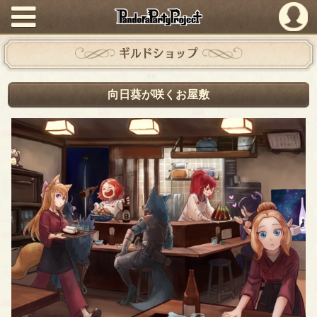
PandoraPartyProject
ギルドショップ
向日葵が咲くお屋敷