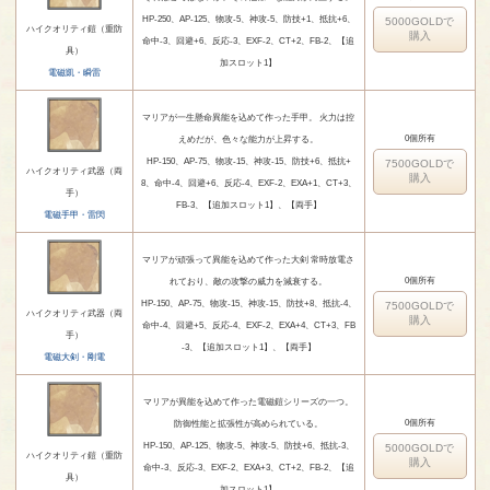
HP-250、AP-125、物攻-5、神攻-5、防技+1、抵抗+6、
5000GOLDで
ハイクオリティ鎧（重防
購入
命中-3、回避+6、反応-3、EXF-2、CT+2、FB-2、【追
具）
加スロット1】
電磁凱・瞬雷
マリアが一生懸命異能を込めて作った手甲。 火力は控
0個所有
えめだが、色々な能力が上昇する。
HP-150、AP-75、物攻-15、神攻-15、防技+6、抵抗+
7500GOLDで
ハイクオリティ武器（両
購入
8、命中-4、回避+6、反応-4、EXF-2、EXA+1、CT+3、
手）
FB-3、【追加スロット1】、【両手】
電磁手甲・雷閃
マリアが頑張って異能を込めて作った大剣 常時放電さ
0個所有
れており、敵の攻撃の威力を減衰する。
HP-150、AP-75、物攻-15、神攻-15、防技+8、抵抗-4、
7500GOLDで
ハイクオリティ武器（両
購入
命中-4、回避+5、反応-4、EXF-2、EXA+4、CT+3、FB
手）
-3、【追加スロット1】、【両手】
電磁大剣・剛電
マリアが異能を込めて作った電磁鎧シリーズの一つ。
0個所有
防御性能と拡張性が高められている。
HP-150、AP-125、物攻-5、神攻-5、防技+6、抵抗-3、
5000GOLDで
ハイクオリティ鎧（重防
購入
命中-3、反応-3、EXF-2、EXA+3、CT+2、FB-2、【追
具）
加スロット1】