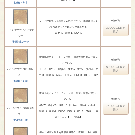
電磁鎧・剛雷
0個所有
マリアが頑張って異能を込めたブーツ。 電磁反発によ
って加速することにより俊敏になる。
3000GOLDで
ハイクオリティアクセサ
購入
命中+1、回避-1、EXA+1
リー
電磁加速ブーツ
電磁凱のマイナーチェンジ版。 回避性能に重点が置か
0個所有
れている。
5000GOLDで
ハイクオリティ鎧（重防
HP+25、AP-125、物攻-5、神攻-5、防技-3、抵抗-3、命
購入
具）
中-3、回避+6、反応-3、EXF-2、EXA+3、CT+2、FB-2
電磁鎧・幻朧
電磁大剣のマイナーチェンジ版。 回避に重点が置かれ
0個所有
ている。
AP-75、物攻-15、神攻-15、防技-4、抵抗-4、命中-4、
7500GOLDで
ハイクオリティ武器（両
購入
回避+8、反応-4、EXF-2、EXA+4、CT+3、FB-3、【追
手）
加スロット1】、【両手】
電磁大剣・朧
纏った紅雷と磁力を攻撃使用部位に収束し、敵に磁性