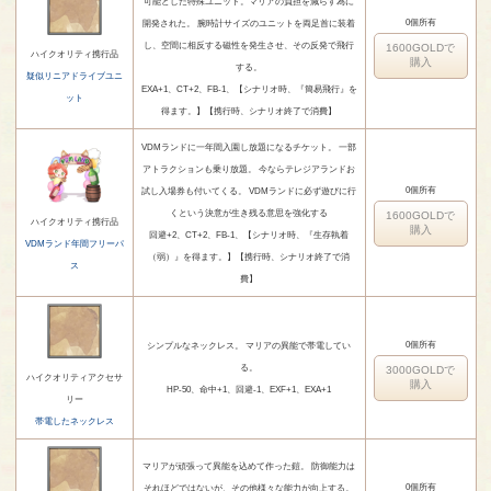
可能とした特殊ユニット。マリアの負担を減らす為に
0個所有
開発された。 腕時計サイズのユニットを両足首に装着
し、空間に相反する磁性を発生させ、その反発で飛行
1600GOLDで
ハイクオリティ携行品
購入
する。
疑似リニアドライブユニ
EXA+1、CT+2、FB-1、【シナリオ時、『簡易飛行』を
ット
得ます。】【携行時、シナリオ終了で消費】
VDMランドに一年間入園し放題になるチケット。 一部
アトラクションも乗り放題。 今ならテレジアランドお
0個所有
試し入場券も付いてくる。 VDMランドに必ず遊びに行
くという決意が生き残る意思を強化する
1600GOLDで
ハイクオリティ携行品
購入
回避+2、CT+2、FB-1、【シナリオ時、『生存執着
VDMランド年間フリーパ
（弱）』を得ます。】【携行時、シナリオ終了で消
ス
費】
0個所有
シンプルなネックレス。 マリアの異能で帯電してい
る。
3000GOLDで
ハイクオリティアクセサ
購入
HP-50、命中+1、回避-1、EXF+1、EXA+1
リー
帯電したネックレス
マリアが頑張って異能を込めて作った鎧。 防御能力は
0個所有
それほどではないが、その他様々な能力が向上する。