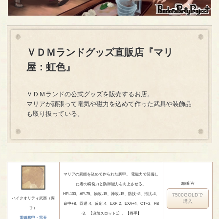
ＶＤＭランドグッズ直販店『マリ
屋：虹色』
ＶＤＭランドの公式グッズを販売するお店。
マリアが頑張って電気や磁力を込めて作った武具や装飾品
も取り扱っている。
マリアの異能を込めて作られた脚甲。 電磁力で装備し
0個所有
た者の瞬発力と防御能力を向上させる。
HP-100、AP-75、物攻-15、神攻-15、防技+8、抵抗-4、
7500GOLDで
ハイクオリティ武器（両
購入
命中+8、回避-4、反応-4、EXF-2、EXA+4、CT+2、FB
手）
-3、【追加スロット1】、【両手】
電磁脚甲・雷天