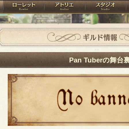
神殿
ローレット
アトリエ
raPartyProject
ギルド情報
Pan Tuberの舞台