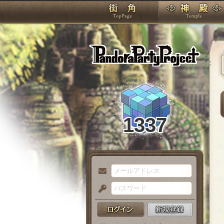
TOP
Pando
1337
メ
ー
パ
ル
ス