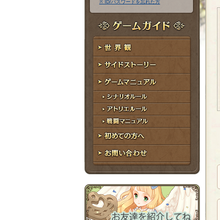
※ ID/パスワードを忘れた方
ア
ワ
ド
ー
レ
ド
ゲームガイド
ス
世界観
サイドストーリー
ゲームマニュアル
シナリオルール
アトリエルール
戦闘マニュアル
初めての方へ
お問い合わせ