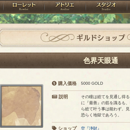
神殿
ローレット
アトリエ
raPartyProject
ギルドショップ
色界天眼通
購入価格
5000 GOLD
説明
その瞳は総てを見通し得る
に『最善』の筋を識るも、
ら総て叶う事は能わず。見
恐らく地獄であろう。
ショップ
空『浄財』