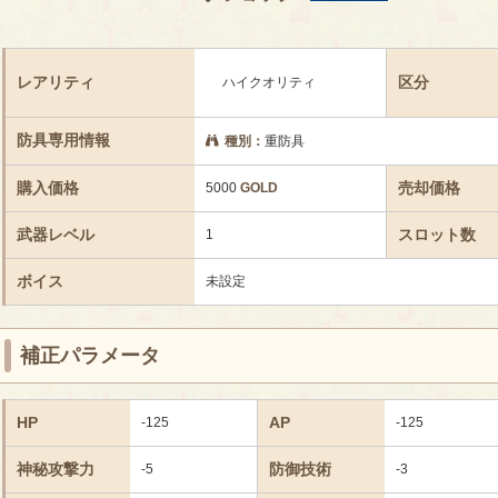
レアリティ
区分
ハイクオリティ
防具専用情報
種別：
重防具
購入価格
売却価格
5000
GOLD
武器レベル
スロット数
1
ボイス
未設定
補正パラメータ
HP
AP
-125
-125
神秘攻撃力
防御技術
-5
-3