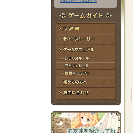
※ ID/パスワードを忘れた方
ア
ワ
ド
ー
レ
ド
ゲームガイド
ス
世界観
サイドストーリー
ゲームマニュアル
シナリオルール
アトリエルール
戦闘マニュアル
初めての方へ
お問い合わせ