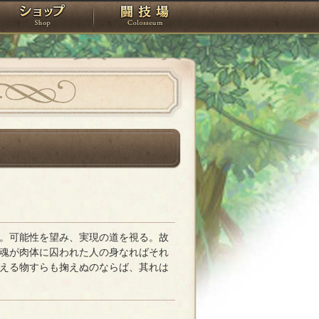
スタジオ
ショップ
闘技場
。可能性を望み、実現の道を視る。故
魂が肉体に囚われた人の身なればそれ
える物すらも掬えぬのならば、其れは