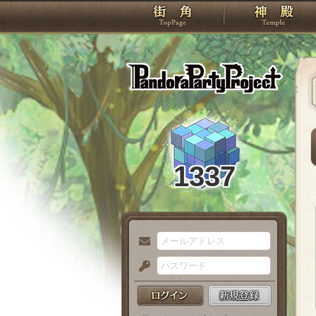
TOP
Pando
1337
メ
ー
パ
ル
ス