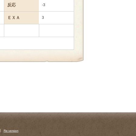
反応
-3
ＥＸＡ
3
Re:version