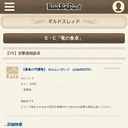
PandoraPartyProject
ギルドスレッド
E・C「竜の食卓」
【VS】攻撃側相談卓
[2019-01-03 00:52:53]
【
暴食の守護竜
】
ヨルムンガンド
（
p3p002370
）
ロレトレ３
タグ：【VS】
「攻撃側」
相談卓です。
どういう動きをするかの宣言や連携のすり合わせが必要な場合お使いください。
→詳細検索