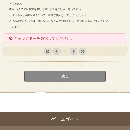
＞メルさん
成程…2人で範囲攻撃を撒けば相当な圧をかけられそうですね。
とはいえ私も確認が遅くなって、時間が無くなってしまいましたが…
とりあえずこちらでは「可能ならメルさんと同期を取る」旨プレに書かせていただい
ています。
キャラクターを選択してください。
1
« first
‹
next ›
last »
prev
戻る
ゲームガイド