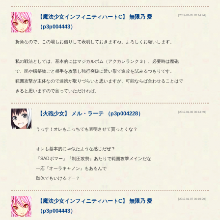
[2019-01-05 20:14:44]
【
魔法少女インフィニティハートC
】
無限乃
愛
（
p3p004443
）
折角なので、この場もお借りして表明しておきますね。よろしくお願いします。
私の戦法としては、基本的にはマジカルボム（アクカレランク３）、必要時は魔砲
で、罠や構築物ごと相手を攻撃し強行突破に近い形で進攻を試みるつもりです。
範囲攻撃が主体なので連携が取りづらいと思いますが、可能ならば合わせることはで
きると思いますので言っていただければ。
[2019-01-06 00:14:49]
【
火砲少女
】
メル
・
ラーテ
（
p3p004228
）
うっす！オレもこっちでも表明させて貰っとくな？
オレも基本的にゃ似たような感じだぜ？
『SADボマー』『制圧攻勢』あたりで範囲攻撃メインだな
一応『オーラキャノン』もあるんで
単体でもいけるぜー？
[2019-01-07 00:19:29]
【
魔法少女インフィニティハートC
】
無限乃
愛
（
p3p004443
）