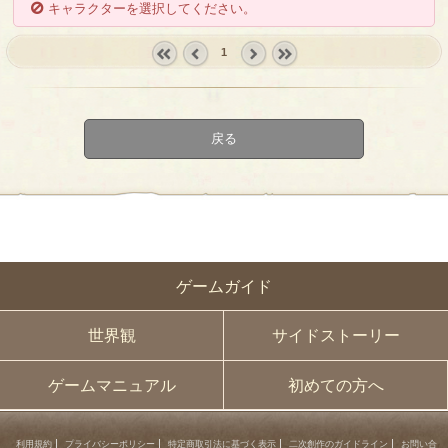
キャラクターを選択してください。
1
« first
‹
next ›
last »
prev
戻る
ゲームガイド
世界観
サイドストーリー
ゲームマニュアル
初めての方へ
利用規約
プライバシーポリシー
特定商取引法に基づく表示
二次創作のガイドライン
お問い合