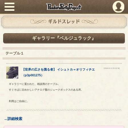
PandoraPartyProject
ギルドスレッド
ギャラリー『ベルジュラック』
テーブル１
[2018-12-13 20:32:38]
【
世界の広さを識る者
】
イシュトカ
＝
オリフィチエ
（
p3p001275
）
ギャラリーに置かれた、相談用のテーブル。
すぐそばに古めかしいアナログ盤のジュークボックスのある席。
利用はご自由に。
→詳細検索