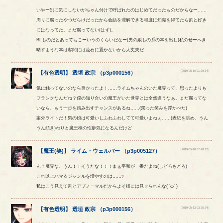
いやー別に気にしないがちゃん付けで呼ばれたのはじめてだったものだからなー……
周りに腐ったやつだらけだったから会話を理解できる程度に知識を得てたら割と好き
にはなってた。まだ腐ってない(はず)。
BLものだとあってもこーいうのくらいだなー(男の娘もの系の本を出し)私のせーへき
晒すような本は客間には流石に置かないから大丈夫だ
[2019-05-10 01:29:34]
【
有色透明
】
透垣
政宗
（
p3p000156
）
気に触ってないのなら良かったよ！……ライムちゃんのいた魔界って、思ったよりも
フランクなんだね？僕の知り合いの魔王がいた世界とは全然違うなぁ。まだ腐ってな
いなら、もう一歩を踏み出すチャンスがあるね……(濁った笑みを浮かべた)
案外ライトだ！男の娘は可愛いしふわふわしてて可愛いよねぇ……(表紙を眺め、うん
うん頷き)わりと魔王様の性癖気になるんだけど
[2019-05-10 07:48:17]
【
魔王(笑)
】
ライム
・
ウェルバー
（
p3p005127
）
ん？魔界な、うん！！そうだな！！！まぁ平和が一番だよね(しどろもどろ)
これ以上ハマるジャンルを増やすのは……ｯ
私はこう見えて割とアブノーマルだからよそ様には見せられんな( ‘ω‘ )
[2019-05-13 03:25:24]
【
有色透明
】
透垣
政宗
（
p3p000156
）