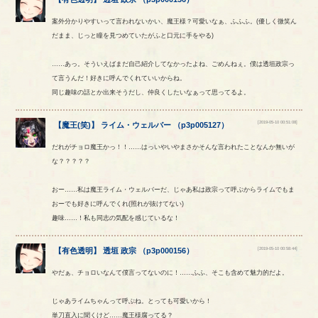
案外分かりやすいって言われないかい、魔王様？可愛いなぁ、ふふふ。(優しく微笑ん
だまま、じっと瞳を見つめていたがふと口元に手をやる)
……あっ。そういえばまだ自己紹介してなかったよね、ごめんねぇ。僕は透垣政宗っ
て言うんだ！好きに呼んでくれていいからね。
同じ趣味の話とか出来そうだし、仲良くしたいなぁって思ってるよ。
[2019-05-10 00:51:08]
【
魔王(笑)
】
ライム
・
ウェルバー
（
p3p005127
）
だれがチョロ魔王かっ！！……はっいやいやまさかそんな言われたことなんか無いが
な？？？？？
おー……私は魔王ライム・ウェルバーだ、じゃあ私は政宗って呼ぶからライムでもま
おーでも好きに呼んでくれ(照れが抜けてない)
趣味……！私も同志の気配を感じているな！
[2019-05-10 00:58:44]
【
有色透明
】
透垣
政宗
（
p3p000156
）
やだぁ、チョロいなんて僕言ってないのに！……ふふ、そこも含めて魅力的だよ。
じゃあライムちゃんって呼ぶね。とっても可愛いから！
単刀直入に聞くけど……魔王様腐ってる？