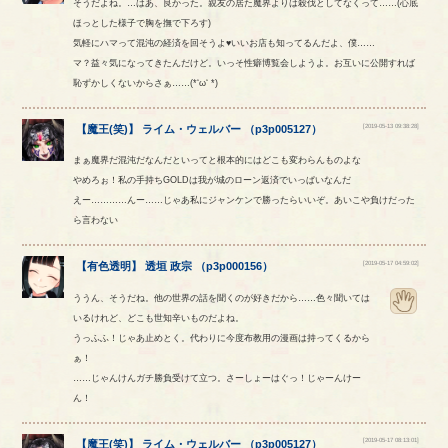
そうだよね。…はあ、良かった。親友の居た魔界よりは殺伐としてなくって……(心底
ほっとした様子で胸を撫で下ろす)
気軽にハマって混沌の経済を回そうよ♥いいお店も知ってるんだよ、僕……
マ？益々気になってきたんだけど。いっそ性癖博覧会しようよ。お互いに公開すれば
恥ずかしくないからさぁ……(*‘ω‘ *)
[2019-05-13 09:38:28]
【
魔王(笑)
】
ライム
・
ウェルバー
（
p3p005127
）
まぁ魔界だ混沌だなんだといってと根本的にはどこも変わらんものよな
やめろぉ！私の手持ちGOLDは我が城のローン返済でいっぱいなんだ
えー…………んー……じゃあ私にジャンケンで勝ったらいいぞ。あいこや負けだった
ら言わない
[2019-05-17 04:59:02]
【
有色透明
】
透垣
政宗
（
p3p000156
）
ううん、そうだね。他の世界の話を聞くのが好きだから……色々聞いては
いるけれど、どこも世知辛いものだよね。
うっふふ！じゃあ止めとく。代わりに今度布教用の漫画は持ってくるから
ぁ！
……じゃんけんガチ勝負受けて立つ。さーしょーはぐっ！じゃーんけー
ん！
[2019-05-17 08:13:01]
【
魔王(笑)
】
ライム
・
ウェルバー
（
p3p005127
）