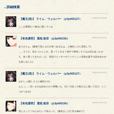
→詳細検索
[2019-05-10 00:04:38]
【
魔王(笑)
】
ライム
・
ウェルバー
（
p3p005127
）
ここが客間だー適当に寛いでくれ
[2019-05-10 00:11:22]
【
有色透明
】
透垣
政宗
（
p3p000156
）
ありがとぉ。(練達で見たものが色々あるなぁ、と物珍しげに見回して)
……そうだ。良かったらこれ、貰ってくれる？道中で美味しそうなお店があったか
ら、色々買ってきたの。(と、笑顔でクッキーやフィナンシェ等焼き菓子の詰め合わせ
を差し出した)
[2019-05-10 00:12:57]
【
魔王(笑)
】
ライム
・
ウェルバー
（
p3p005127
）
おかしっ(嬉しそうに破顔させ)
んんっ……甘いものは好みだから有難いな、頂くぞ(近くの机の上に置いて広げ、いく
つかつまみ)
[2019-05-10 00:17:51]
【
有色透明
】
透垣
政宗
（
p3p000156
）
気に入ってくれたみたいで良かった。(微笑ましげに目を細めて)