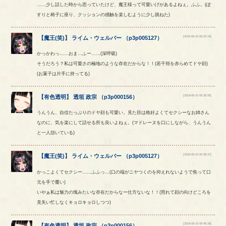
……少し話した時から思っていたけど、魔王様って可愛いげがあるよねぇ。ふふ。(ぽ
すりと椅子に座り、クッションの感触を楽しむように少し跳ねた)
[2019-05-10 00:22:19]
【
魔王(笑)
】
ライム
・
ウェルバー
（
p3p005127
）
かっかわっ……おま…ふー……(深呼吸)
そうだろう？私は可愛さの極地のような存在だからな！！(若干頬を赤らめてドヤ顔)
(お菓子は片手に持ってる)
[2019-05-10 00:35:05]
【
有色透明
】
透垣
政宗
（
p3p000156
）
うんうん、自信たっぷりのドヤ顔も可愛い。見た目は格好よくてセクシーなお姉さん
なのに、気を楽にして話せる所も良いよねぇ。(マドレーヌを口にしながら、うんうん
と一人頷いている)
[2019-05-10 00:38:37]
【
魔王(笑)
】
ライム
・
ウェルバー
（
p3p005127
）
かっこよくてセクシー……ふふっ…(口の端がニヤつくのを抑えれないようで焦って口
元を手で覆い)
いやぁ私は魅力の塊みたいな存在だからなー仕方ないな！！(照れて顔の向けどころを
見失い忙しなくキョロキョロしつつ)
[2019-05-10 00:45:28]
【
有色透明
】
透垣
政宗
（
p3p000156
）