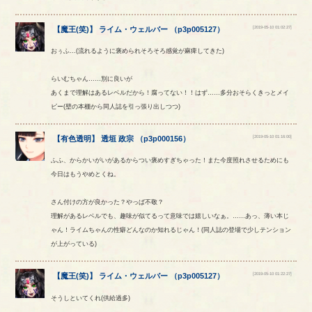
[2019-05-10 01:02:27]
【
魔王(笑)
】
ライム
・
ウェルバー
（
p3p005127
）
おぅふ…(流れるように褒められそろそろ感覚が麻痺してきた)
らいむちゃん……別に良いが
あくまで理解はあるレベルだから！腐ってない！！はず……多分おそらくきっとメイ
ビー(壁の本棚から同人誌を引っ張り出しつつ)
[2019-05-10 01:16:00]
【
有色透明
】
透垣
政宗
（
p3p000156
）
ふふ、からかいがいがあるからつい褒めすぎちゃった！また今度照れさせるためにも
今日はもうやめとくね。
さん付けの方が良かった？やっぱ不敬？
理解があるレベルでも、趣味が似てるって意味では嬉しいなぁ。……あっ、薄い本じ
ゃん！ライムちゃんの性癖どんなのか知れるじゃん！(同人誌の登場で少しテンション
が上がっている)
[2019-05-10 01:22:27]
【
魔王(笑)
】
ライム
・
ウェルバー
（
p3p005127
）
そうしといてくれ(供給過多)