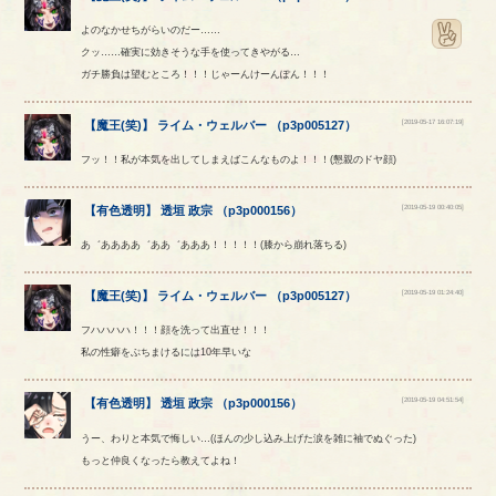
よのなかせちがらいのだー……
クッ……確実に効きそうな手を使ってきやがる…
ガチ勝負は望むところ！！！じゃーんけーんぽん！！！
[2019-05-17 16:07:19]
【
魔王(笑)
】
ライム
・
ウェルバー
（
p3p005127
）
フッ！！私が本気を出してしまえばこんなものよ！！！(懇親のドヤ顔)
[2019-05-19 00:40:05]
【
有色透明
】
透垣
政宗
（
p3p000156
）
あ゛ああああ゛ああ゛あああ！！！！！(膝から崩れ落ちる)
[2019-05-19 01:24:40]
【
魔王(笑)
】
ライム
・
ウェルバー
（
p3p005127
）
フハハハハ！！！顔を洗って出直せ！！！
私の性癖をぶちまけるには10年早いな
[2019-05-19 04:51:54]
【
有色透明
】
透垣
政宗
（
p3p000156
）
うー、わりと本気で悔しい…(ほんの少し込み上げた涙を雑に袖でぬぐった)
もっと仲良くなったら教えてよね！