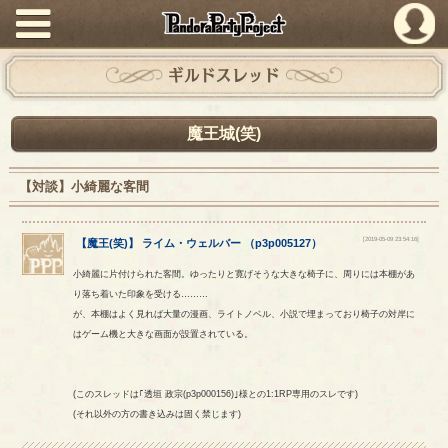
PandoraPartyProject
ギルドスレッド
魔王城(笑)
【対談】小綺麗な客間
[2019-05-09 23:54:16]
【
魔王(笑)
】
ライム
・
ウェルバー
（
p3p005127
）
小綺麗に片付けられた客間。ゆったりと寛げそうな大きな椅子に、周りには本棚があ
り落ち着いた印象を受ける………
が、本棚はよく見れば大量の漫画、ライトノベル、小説で埋まっており椅子の対岸に
はゲーム機と大きな画面が設置されている。
(このスレッドは｢透垣 政宗(p3p000156)｣様との1:1RP専用のスレです)
(それ以外の方の書き込みは固く禁じます)