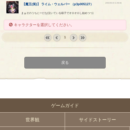
[2019-05-19 11:48:18]
【
魔王(笑)
】
ライム
・
ウェルバー
（
p3p005127
）
まぁそのうちにーだな(泣いている様子でオロオロし始めつつ)
キャラクターを選択してください。
1
« first
‹
next ›
last »
prev
戻る
ゲームガイド
世界観
サイドストーリー