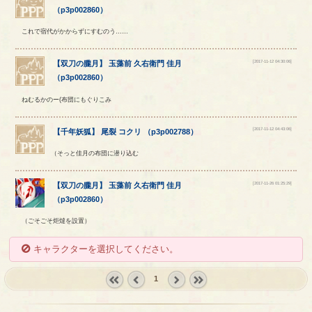
（
p3p002860
）
これで宿代がかからずにすむのう……
[2017-11-12 04:30:06]
【
双刀の朧月
】
玉藻前
久右衛門
佳月
（
p3p002860
）
ねむるかのー(布団にもぐりこみ
[2017-11-12 04:43:06]
【
千年妖狐
】
尾裂
コクリ
（
p3p002788
）
（そっと佳月の布団に潜り込む
[2017-11-26 01:25:29]
【
双刀の朧月
】
玉藻前
久右衛門
佳月
（
p3p002860
）
（ごそごそ炬燵を設置）
キャラクターを選択してください。
1
« first
‹
next ›
last »
prev