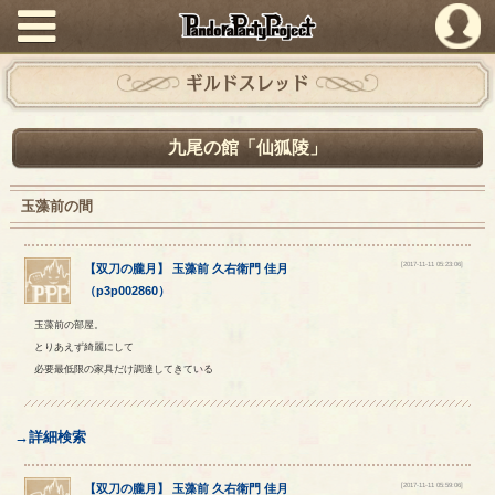
PandoraPartyProject
ギルドスレッド
九尾の館「仙狐陵」
玉藻前の間
[2017-11-11 05:23:06]
【
双刀の朧月
】
玉藻前
久右衛門
佳月
（
p3p002860
）
玉藻前の部屋。
とりあえず綺麗にして
必要最低限の家具だけ調達してきている
→詳細検索
[2017-11-11 05:59:06]
【
双刀の朧月
】
玉藻前
久右衛門
佳月