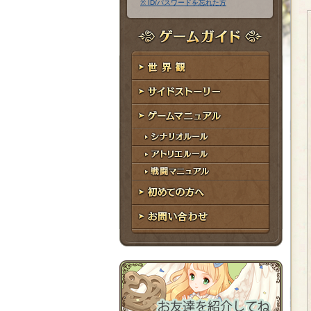
※ ID/パスワードを忘れた方
ア
ワ
ド
ー
レ
ド
ゲームガイド
ス
世界観
サイドストーリー
ゲームマニュアル
シナリオルール
アトリエルール
戦闘マニュアル
初めての方へ
お問い合わせ