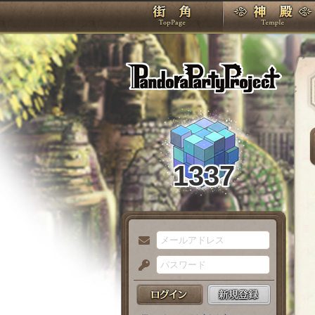
TOP
Pando
1337
メ
ー
パ
ル
ス