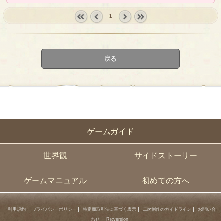
1
« first
‹
next ›
last »
prev
戻る
ゲームガイド
世界観
サイドストーリー
ゲームマニュアル
初めての方へ
利用規約
プライバシーポリシー
特定商取引法に基づく表示
二次創作のガイドライン
お問い合
わせ
Re:version