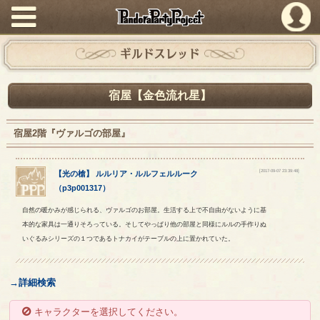
PandoraPartyProject
ギルドスレッド
宿屋【金色流れ星】
宿屋2階『ヴァルゴの部屋』
[2017-09-07 23:39:48]
【
光の槍
】
ルルリア
・
ルルフェルルーク
（
p3p001317
）
自然の暖かみが感じられる、ヴァルゴのお部屋。生活する上で不自由がないように基
本的な家具は一通りそろっている。そしてやっぱり他の部屋と同様にルルの手作りぬ
いぐるみシリーズの１つであるトナカイがテーブルの上に置かれていた。
→詳細検索
キャラクターを選択してください。