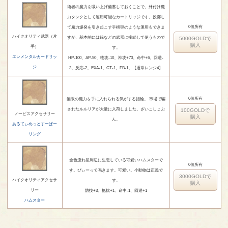
術者の魔力を吸い上げ備蓄しておくことで、外付け魔
力タンクとして運用可能なカートリッジです。投擲し
0個所有
て魔力爆発を引き起こす手榴弾のような運用もできま
ハイクオリティ武器（片
すが、基本的には銃などの武器に接続して使うもので
5000GOLDで
購入
手）
す。
エレメンタルカードリッ
HP-100、AP-50、物攻-10、神攻+70、命中+6、回避-
ジ
3、反応-2、EXA-1、CT-1、FB-1、【通常レンジ4】
0個所有
無限の魔力を手に入れられる気がする指輪。 市場で騙
されたルルリアが大量に入荷しました。ざいこしょぶ
100GOLDで
ノービスアクセサリー
購入
ん。
あるてぃめっとすーぱー
リング
金色流れ星周辺に生息している可愛いハムスターで
0個所有
す。ぴぃーって鳴きます。可愛い。小動物は正義で
3000GOLDで
ハイクオリティアクセサ
す。
購入
リー
防技+3、抵抗+1、命中-1、回避+1
ハムスター