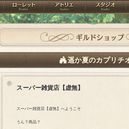
神殿
ローレット
アトリエ
raPartyProject
ギルドショップ
遥か夏のカプリチ
スーパー雑貨店【虚無】
スーパー雑貨店【虚無】へようこそ
うん？商品？