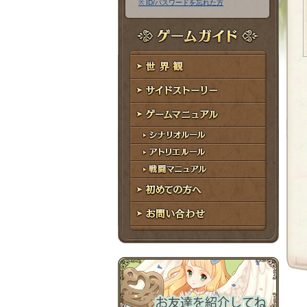
※ ID/パスワードを忘れた方
ア
ワ
ド
ー
レ
ド
ゲームガイド
ス
世界観
サイドストーリー
ゲームマニュアル
シナリオルール
アトリエルール
戦闘マニュアル
初めての方へ
お問い合わせ