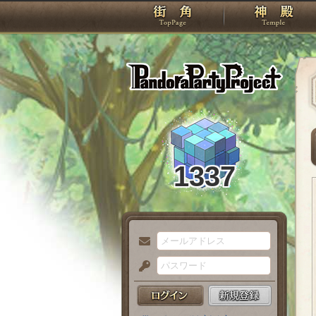
TOP
Pando
1337
メ
ー
パ
ル
ス