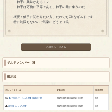
触手に興味があるモノ
触手は万物に平等である、触手の元に集うのだ
概要：触手に関わりたい方、だれでもOKなギルドです
特に制限もないので気楽にどうぞ（笑
このギルドに入る
ギルドメンバー
掲示板
スレッドタイトル
更新日時
返信件数
【オリエンテーション用】海辺の小屋
2017年08月30日 22時21分17秒
5件
血判状（ただの名簿）
2017年08月20日 20時36分52秒
3件