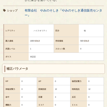
有限会社 やみのそしき『やみのそしき通信販売センタ
ショップ
ー』
レアリティ
ハイクオリティ
区分
他
購入価格
1000
GOLD
売却価格
500
GOLD
武器レベル
1
スロット数
0
ボイス
未設定
補正パラメータ
HP
0
AP
0
物理攻撃力
0
神秘攻撃力
0
防御技術
12
特殊抵抗
12
命中
0
回避
3
反応
0
機動力
0
ＥＸＦ
0
ＥＸＡ
0