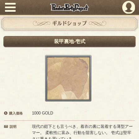
PandoraPartyProject
ギルドショップ
装甲裏地-壱式
1000 GOLD
購入価格
現代の鎧下とも言うべき、着衣の裏に装着する薄型アー
説明
マー。 柔軟性に富み、行動を阻害しない。 壱式は堅牢
さに重きを置いている。