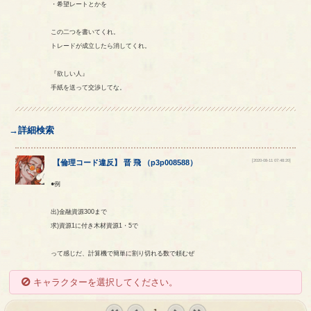
・希望レートとかを
この二つを書いてくれ。
トレードが成立したら消してくれ。
『欲しい人』
手紙を送って交渉してな。
→詳細検索
[2020-08-11 07:48:20]
【
倫理コード違反
】
晋
飛
（
p3p008588
）
●例
出)金融資源300まで
求)資源1に付き木材資源1・5で
って感じだ、計算機で簡単に割り切れる数で頼むぜ
キャラクターを選択してください。