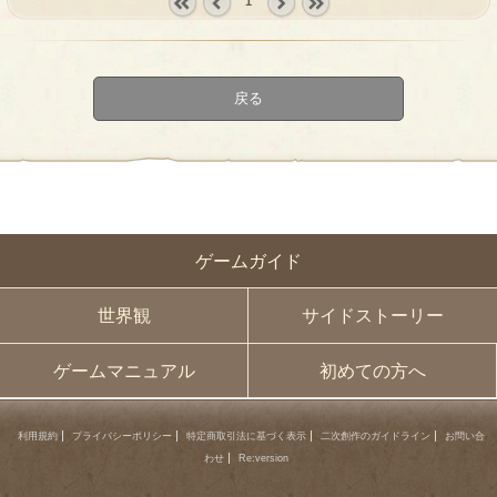
1
« first
‹
next ›
last »
prev
戻る
ゲームガイド
世界観
サイドストーリー
ゲームマニュアル
初めての方へ
利用規約
プライバシーポリシー
特定商取引法に基づく表示
二次創作のガイドライン
お問い合
わせ
Re:version