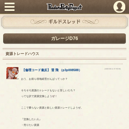
PandoraPartyProject
ギルドスレッド
ガレージD76
資源トレードハウス
[2020-08-11 07:45:00]
【
倫理コード違反
】
晋
飛
（
p3p008588
）
おう、お前ら領地経営がんばってっか？
そろそろ資源のトレードもないと苦しいだろ？
ってな訳で資源交換しようぜ！
ここで要らない資源と欲しい資源トレードしようぜ。
『交換したい人』
・売りたい資源