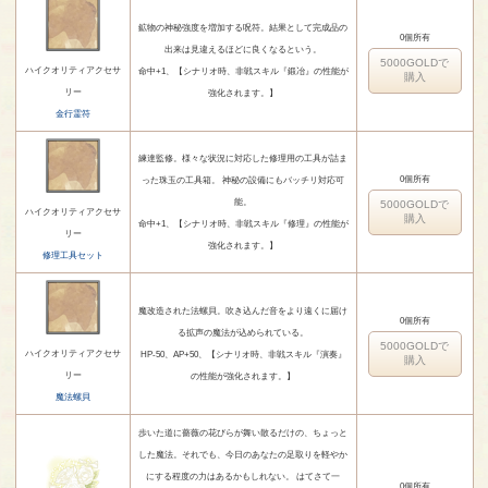
鉱物の神秘強度を増加する呪符。結果として完成品の
0個所有
出来は見違えるほどに良くなるという。
5000GOLDで
ハイクオリティアクセサ
命中+1、【シナリオ時、非戦スキル『鍛冶』の性能が
購入
リー
強化されます。】
金行霊符
練達監修。様々な状況に対応した修理用の工具が詰ま
0個所有
った珠玉の工具箱。 神秘の設備にもバッチリ対応可
能。
5000GOLDで
ハイクオリティアクセサ
購入
命中+1、【シナリオ時、非戦スキル『修理』の性能が
リー
強化されます。】
修理工具セット
魔改造された法螺貝。吹き込んだ音をより遠くに届け
0個所有
る拡声の魔法が込められている。
5000GOLDで
ハイクオリティアクセサ
HP-50、AP+50、【シナリオ時、非戦スキル『演奏』
購入
リー
の性能が強化されます。】
魔法螺貝
歩いた道に薔薇の花びらが舞い散るだけの、ちょっと
した魔法。それでも、今日のあなたの足取りを軽やか
にする程度の力はあるかもしれない。 はてさて一
0個所有