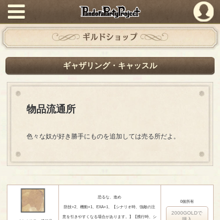
PandoraPartyProject
ギルドショップ
ギャザリング・キャッスル
物品流通所
色々な奴が好き勝手にものを追加しては売る所だよ。
恐るな、進め
0個所有
防技+2、機動+1、EXA+1、【シナリオ時、強敵の注
2000GOLDで
意を引きやすくなる場合があります。】【携行時、シ
購入