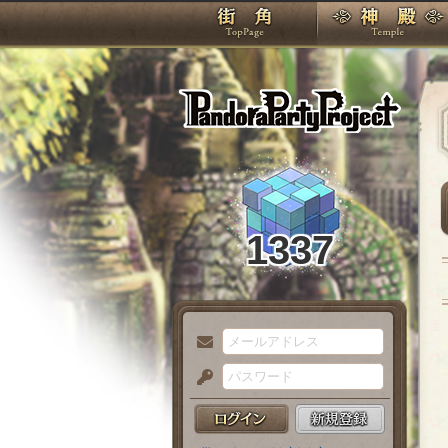
TOP
Pando
1337
メ
ー
パ
ル
ス