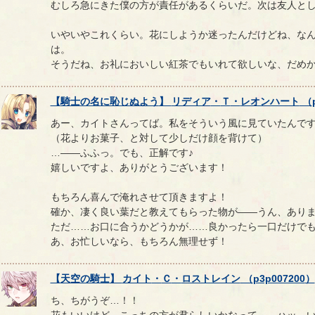
むしろ急にきた僕の方が責任があるくらいだ。次は友人と
いやいやこれくらい。花にしようか迷ったんだけどね、な
は。
そうだね、お礼においしい紅茶でもいれて欲しいな、だめ
【
騎士の名に恥じぬよう
】
リディア
・
Ｔ
・
レオンハート
（
あー、カイトさんってば。私をそういう風に見ていたんで
（花よりお菓子、と対して少しだけ顔を背けて）
…――ふふっ。でも、正解です♪
嬉しいですよ、ありがとうございます！
もちろん喜んで淹れさせて頂きますよ！
確か、凄く良い葉だと教えてもらった物が――うん、あり
ただ……お口に合うかどうかが……良かったら一口だけで
あ、お忙しいなら、もちろん無理せず！
【
天空の騎士
】
カイト
・
Ｃ
・
ロストレイン
（
p3p007200
）
ち、ちがうぞ…！！
花もいいけど、こっちの方が君らしいかなって……ハッ、