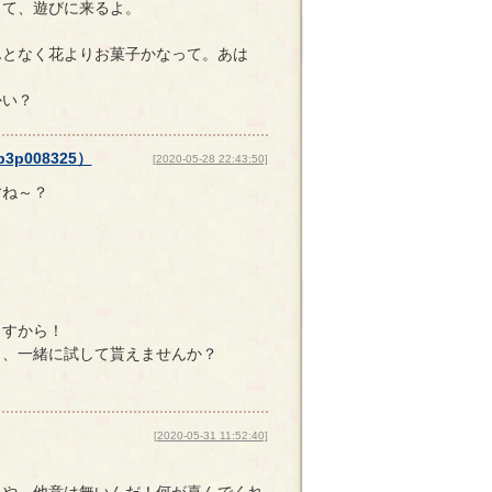
して、遊びに来るよ。
んとなく花よりお菓子かなって。あは
かい？
p3p008325
）
[2020-05-28 22:43:50]
すね～？
ますから！
も、一緒に試して貰えませんか？
[2020-05-31 11:52:40]
いや、他意は無いんだ！何が喜んでくれ