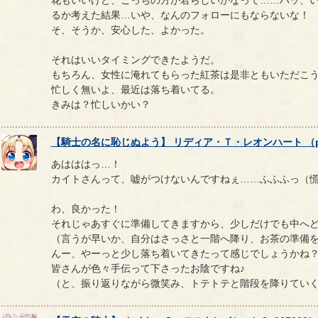
るか考えた結果…いや、なんのフォローにもならないな！
そ、そうか、安心した、よかった。
それはいいタイミングできたようだ。
もちろん、女性に淹れてもらった紅茶は是非ともいただこ
忙しく無いよ、最近は落ち着いてる。
きみは？忙しいかい？
【
騎士の名に恥じぬよう
】
リディア
・
Ｔ
・
レオンハート
（
あはははっ…！
カイトさんって、嘘がつけないんですねぇ……ふふふっ（
わ、良かった！
それじゃあすぐに準備してきますから、少しだけでも中へ
（言うが早いか、自分はさっさと一階へ降り、お茶の準備
んー、やーっと少し落ち着いてきたって感じでしょうかね
皆さんが色々手伝って下さったお陰ですね♪
（と、振り返りながら微笑み、トテトテと階段を降りてい