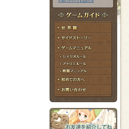
※ ID/パスワードを忘れた方
ア
ワ
ド
ー
レ
ド
ゲームガイド
ス
世界観
サイドストーリー
ゲームマニュアル
シナリオルール
アトリエルール
戦闘マニュアル
初めての方へ
お問い合わせ