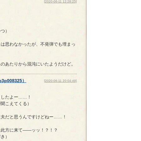
[2020-06-11 12:28:25]
つつ）
とは思わなかったが、不発弾でも埋まっ
喚のあたりから混沌にいたようだけど。
p3p008325
）
[2020-06-11 20:04:49]
ましたよー……！
が聞こえてくる）
丈夫だと思うんですけどねー……！
に此方に来て――ッッ！？！？
響き）