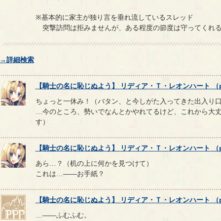
※基本的に家主が独り言を垂れ流しているスレッド
突撃訪問は拒みませんが、ある程度の節度は守ってくれる
→詳細検索
【
騎士の名に恥じぬよう
】
リディア
・
Ｔ
・
レオンハート
（
ちょっと一休み！（バタン、と今しがた入ってきた出入り
…今のところ、勢いでなんとかやれてるけど、これから大
す）
【
騎士の名に恥じぬよう
】
リディア
・
Ｔ
・
レオンハート
（
あら…？（机の上に何かを見つけて）
これは…――お手紙？
【
騎士の名に恥じぬよう
】
リディア
・
Ｔ
・
レオンハート
（
…――ふむふむ。