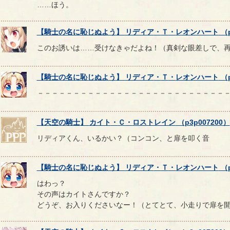
……ほう。
【
騎士の名に恥じぬよう
】
リディア
・
Ｔ
・
レオンハート
（
このお誘いは……受けなきゃだよね！（真剣な眼差しで、
【
騎士の名に恥じぬよう
】
リディア
・
Ｔ
・
レオンハート
（
－－－－－－－－－－－－－－－－－－－－－－－－－－
【
天空の騎士
】
カイト
・
Ｃ
・
ロストレイン
（
p3p007200
）
リディアくん、いるかい？（コンコン、と扉を叩く音
【
騎士の名に恥じぬよう
】
リディア
・
Ｔ
・
レオンハート
（
はわっ？
その声はカイトさんですか？
どうぞ、お入りくださいなー！（とてとて、小走りで扉を