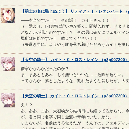
【
騎士の名に恥じぬよう
】
リディア
・
Ｔ
・
レオンハート
（
――本当ですか！？ その話！ カイトさん！！
（一階より、叫び声に近い声が響く。間髪入れず、ドタド
どなたかが見たのですか！？ その男は確かにフェルディ
場所は何処ですか！ 教えてください！！
（矢継ぎ早に、ようやく腰を落ち着けただろうカイトを捲
【
天空の騎士
】
カイト
・
Ｃ
・
ロストレイン
（
p3p007200
）
借家かなんかだったのか？
ま、まあともあれ、もう無いといいな……危険が危ない。
ってなんか、落としたような、割れたような音したが、大
【
天空の騎士
】
カイト
・
Ｃ
・
ロストレイン
（
p3p007200
）
え！？
あ、ああ、まあ、大召喚から結構日にち経ってるからな。
が、君と同じ名字で同じ金髪の青年はいた、かな。
すまないが、名前はうろ覚えだが、うんその、フェルディ
そんなに、物を落とすくらいに、君にとって重要な話しだ