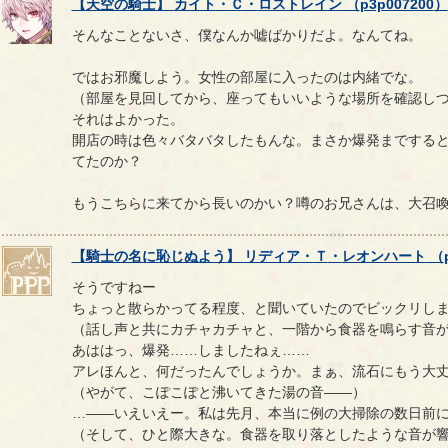
【
天空の騎士
】
カイト
・
Ｃ
・
ロストレイン
（
p3p007200
）
そんなことないさ、僕なんか嘘ばかりだよ。なんてね。
ではお邪魔しよう。女性の部屋に入ったのは内緒でな。
（部屋を見回してから、座ってもいいような場所を確認し
それはよかった。
開店の時は色々バタバタしたもんな。まさか爆発までする
てたのか？
もうこちらに来てから長いのかい？噂のお兄さんは、大召
【
騎士の名に恥じぬよう
】
リディア
・
Ｔ
・
レオンハート
（
そうですねー
ちょっと散らかってる程度、と聞いていたのでビックリし
（話し声と共にカチャカチャと、一階から食器を鳴らす音
あははっ、爆発……しましたねぇ……
アレほんと、何だったんでしょうか。まぁ、流石にもう大
（やがて、こぽこぽと沸いてきた湯の音――）
…――いえいえー。私は先月、本当に例の大掃除の数日前
（そして、ひと際大きな。食器を取り落としたような音が