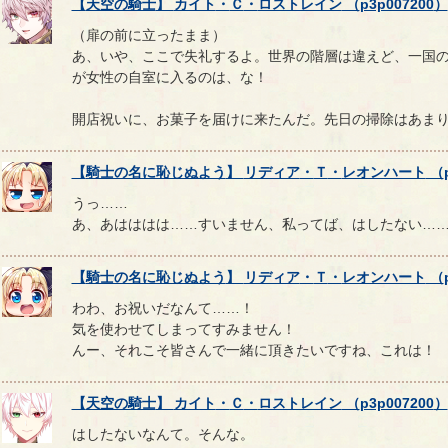
【
天空の騎士
】
カイト
・
Ｃ
・
ロストレイン
（
p3p007200
）
（扉の前に立ったまま）
あ、いや、ここで失礼するよ。世界の階層は違えど、一国
が女性の自室に入るのは、な！
開店祝いに、お菓子を届けに来たんだ。先日の掃除はあま
【
騎士の名に恥じぬよう
】
リディア
・
Ｔ
・
レオンハート
（
うっ……
あ、あはははは……すいません、私ってば、はしたない…
【
騎士の名に恥じぬよう
】
リディア
・
Ｔ
・
レオンハート
（
わわ、お祝いだなんて……！
気を使わせてしまってすみません！
んー、それこそ皆さんで一緒に頂きたいですね、これは！
【
天空の騎士
】
カイト
・
Ｃ
・
ロストレイン
（
p3p007200
）
はしたないなんて。そんな。