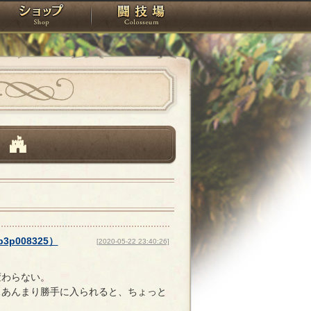
スタジオ
ショップ
闘技場
】
p3p008325
）
[2020-05-22 23:40:26]
変わらない。
…あんまり勝手に入られると、ちょっと