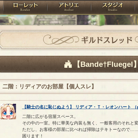
神殿
ローレット
アトリエ
raPartyProject
ギルドスレッド
【Bande†Fluegel
二階：リディアのお部屋【個人スレ】
【
騎士の名に恥じぬよう
】
リディア
・
Ｔ
・
レオンハート
（
二階に広がる宿屋スペース。
その中の一室。特に華美な内装も無く、一般客用のそれと
ただし、お客様の部屋に比べれば掃除はテキトーなので…
困ります！