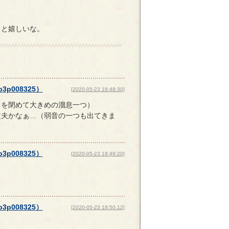
と嬉しいな。
p3p008325
）
[2020-05-23 18:48:30]
口を閉めて大きめの溜息一つ）
丈夫かなぁ…（弱音の一つも出てきま
p3p008325
）
[2020-05-23 18:49:20]
p3p008325
）
[2020-05-23 18:50:12]