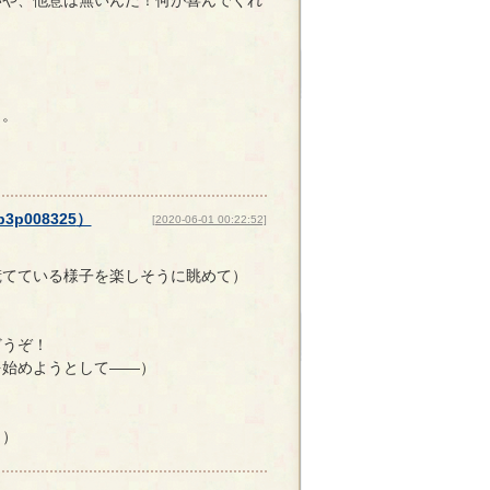
う。
p3p008325
）
[2020-06-01 00:22:52]
慌てている様子を楽しそうに眺めて）
どうぞ！
を始めようとして――）
？
く）