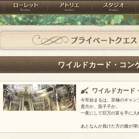
神殿
ローレット
アトリエ
raPartyProject
プライベートクエス
ワイルドカード・コン
ワイルドカード
今宵始まるは、至極のギャン
貴方か、茄子子か。
一夜にして巨万の富を手に入
あとなんか負けた方の服が弾