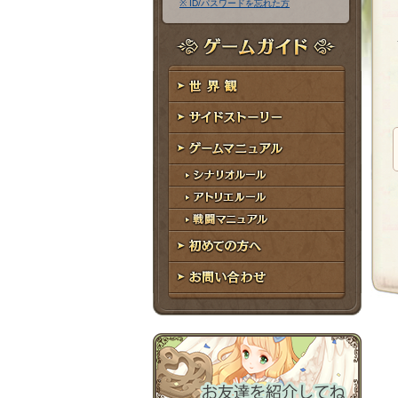
※ ID/パスワードを忘れた方
ア
ワ
ド
ー
レ
ド
ゲームガイド
ス
世界観
サイドストーリー
ゲームマニュアル
シナリオルール
アトリエルール
戦闘マニュアル
初めての方へ
お問い合わせ