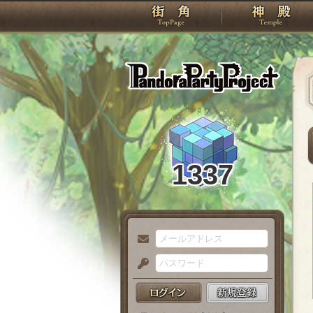
TOP
Pando
1337
メ
ー
パ
ル
ス