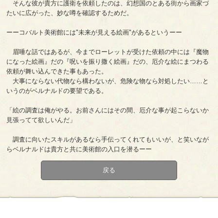
そんな彼が貴方に護衛を依頼したのは、幻想国のとある街から画家づ
たいに広がった、妙な噂を確認するためだ。
ーーコバルト美術館には"未来が見える絵画"があるというーー
眉唾な話ではあるが、今までローレットが受けた依頼の中には『魔物
になった絵画』だの『呪いを振り撒く絵画』だの、厄介な絵にまつわる
依頼が舞い込んできた事もあった。
大事にならない代物なら構わないが、危険な物なら対処したい……と
いうのがベルナルドの要望である。
「絵の調査は俺がやる。お前さんにはその間、厄介な事が起こらないか
見張ってて欲しいんだ」
調査に向いたスキルがあるなら手伝ってくれてもいいが、と笑いなが
らベルナルドは貴方と共に美術館の入口を潜るーー
戻る