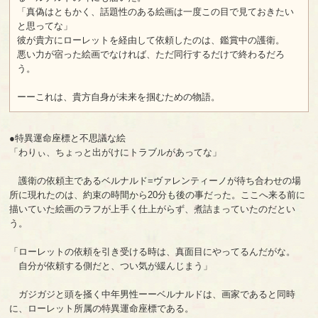
「真偽はともかく、話題性のある絵画は一度この目で見ておきたい
と思ってな」
彼が貴方にローレットを経由して依頼したのは、鑑賞中の護衛。
悪い力が宿った絵画でなければ、ただ同行するだけで終わるだろ
う。
ーーこれは、貴方自身が未来を掴むための物語。
●特異運命座標と不思議な絵
「わりぃ、ちょっと出がけにトラブルがあってな」
護衛の依頼主であるベルナルド=ヴァレンティーノが待ち合わせの場
所に現れたのは、約束の時間から20分も後の事だった。ここへ来る前に
描いていた絵画のラフが上手く仕上がらず、煮詰まっていたのだとい
う。
「ローレットの依頼を引き受ける時は、真面目にやってるんだがな。
自分が依頼する側だと、つい気が緩んじまう」
ガジガジと頭を掻く中年男性ーーベルナルドは、画家であると同時
に、ローレット所属の特異運命座標である。