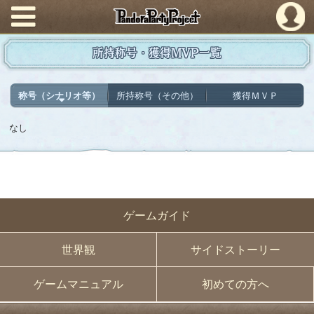
PandoraPartyProject
所持称号・獲得MVP一覧
称号（シナリオ等）
所持称号（その他）
獲得ＭＶＰ
なし
ゲームガイド
世界観
サイドストーリー
ゲームマニュアル
初めての方へ