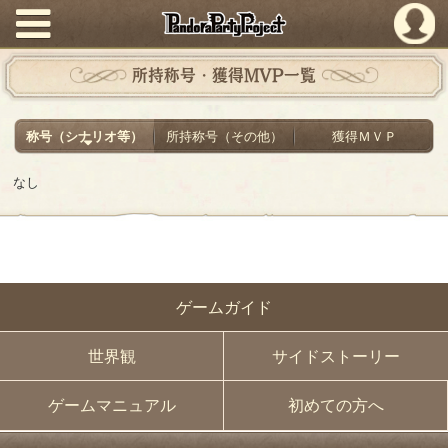
PandoraPartyProject
所持称号・獲得MVP一覧
称号（シナリオ等）
所持称号（その他）
獲得ＭＶＰ
なし
ゲームガイド
世界観
サイドストーリー
ゲームマニュアル
初めての方へ