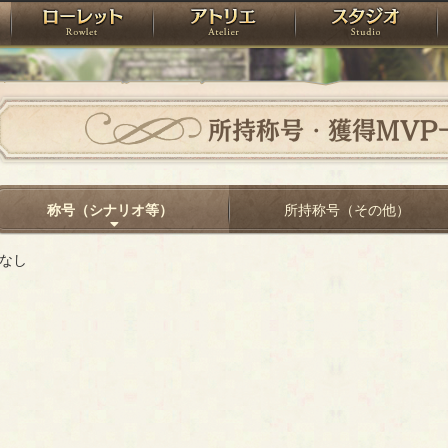
神殿
ローレット
アトリエ
raPartyProject
所持称号・獲得MVP
称号（シナリオ等）
所持称号（その他）
なし