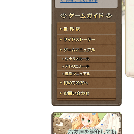
※ ID/パスワードを忘れた方
ア
ワ
ド
ー
レ
ド
ゲームガイド
ス
世界観
サイドストーリー
ゲームマニュアル
シナリオルール
アトリエルール
戦闘マニュアル
初めての方へ
お問い合わせ