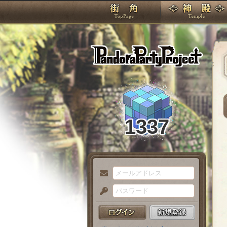
TOP
Pando
1337
メ
ー
パ
ル
ス