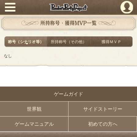
PandoraPartyProject
所持称号・獲得MVP一覧
称号（シナリオ等）
所持称号（その他）
獲得ＭＶＰ
なし
ゲームガイド
世界観
サイドストーリー
ゲームマニュアル
初めての方へ