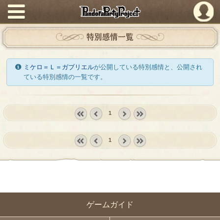
PandoraPartyProject
特別感情一覧
ミケロ＝Ｌ＝ガブリエル
が公開している特別感情と、公開され
ている特別感情の一覧です。
1
« first
‹
next ›
last »
prev
1
« first
‹
next ›
last »
prev
ゲームガイド