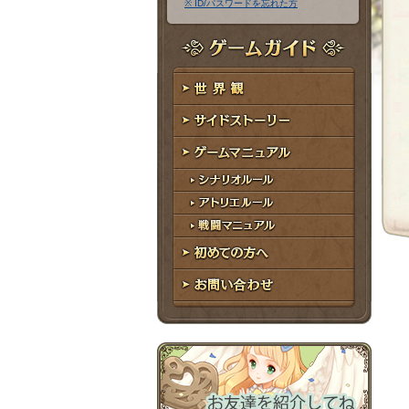
※ ID/パスワードを忘れた方
ア
ワ
ド
ー
レ
ド
ゲームガイド
ス
世界観
サイドストーリー
ゲームマニュアル
シナリオルール
アトリエルール
戦闘マニュアル
初めての方へ
お問い合わせ