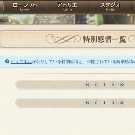
神殿
ローレット
アトリエ
raPartyProject
特別感情一覧
ピュアエル
が公開している特別感情と、公開されている特別感情
1
«
‹
next
last
first
prev
›
»
1
«
‹
next
last
first
prev
›
»