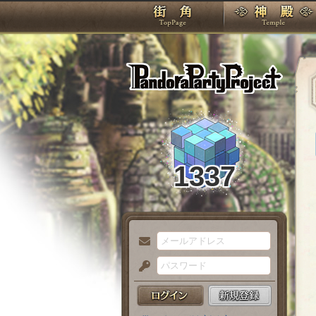
TOP
Pando
1337
メ
ー
パ
ル
ス