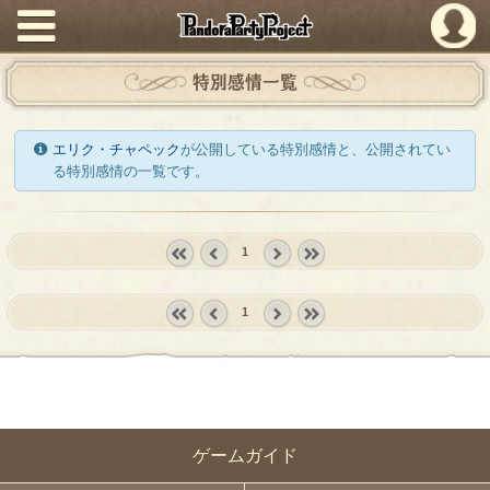
PandoraPartyProject
特別感情一覧
エリク・チャペック
が公開している特別感情と、公開されてい
る特別感情の一覧です。
1
« first
‹
next ›
last »
prev
1
« first
‹
next ›
last »
prev
ゲームガイド