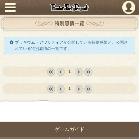
PandoraPartyProject
特別感情一覧
ブラキウム・アワリティア
が公開している特別感情と、公開さ
れている特別感情の一覧です。
1
« first
‹
next ›
last »
prev
1
« first
‹
next ›
last »
prev
ゲームガイド