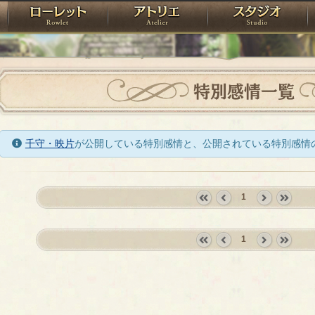
神殿
ローレット
アトリエ
raPartyProject
特別感情一覧
千守・映片
が公開している特別感情と、公開されている特別感情
1
«
‹
next
last
first
prev
›
»
1
«
‹
next
last
first
prev
›
»