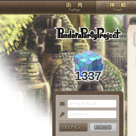
TOP
Pando
1337
メ
ー
パ
ル
ス