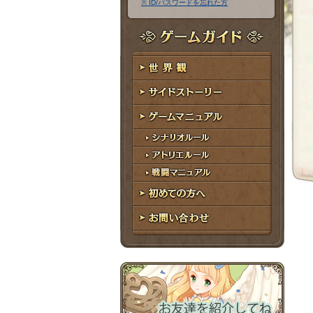
※ ID/パスワードを忘れた方
ア
ワ
ド
ー
レ
ド
ゲームガイド
ス
世界観
サイドストーリー
ゲームマニュアル
シナリオルール
アトリエルール
戦闘マニュアル
初めての方へ
お問い合わせ