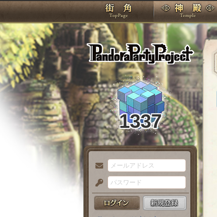
TOP
Pando
1337
メ
ー
パ
ル
ス