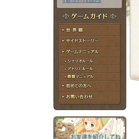
※ ID/パスワードを忘れた方
ア
ワ
ド
ー
レ
ド
ゲームガイド
ス
世界観
サイドストーリー
ゲームマニュアル
シナリオルール
アトリエルール
戦闘マニュアル
初めての方へ
お問い合わせ