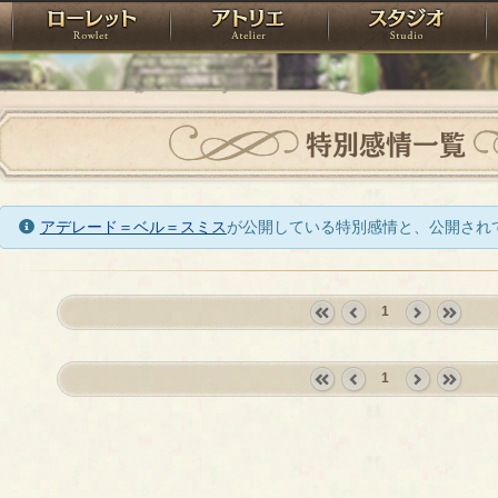
神殿
ローレット
アトリエ
raPartyProject
特別感情一覧
アデレード＝ベル＝スミス
が公開している特別感情と、公開され
1
«
‹
next
last
first
prev
›
»
1
«
‹
next
last
first
prev
›
»