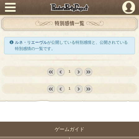
PandoraPartyProject
特別感情一覧
ルネ・リエーヴル
が公開している特別感情と、公開されている
特別感情の一覧です。
1
« first
‹
next ›
last »
prev
1
« first
‹
next ›
last »
prev
ゲームガイド